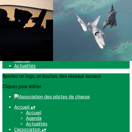
Exporter les lignes sélectionnées
Exporter toutes les colonnes
Exporter uniquement les colonnes affichées
Menu
<
>
Accueil
Agenda
Actualités
Ajoutez un logo, un bouton, des réseaux sociaux
Cliquez pour éditer
Accueil
▴
▾
Accueil
Agenda
Actualités
L'association
▴
▾