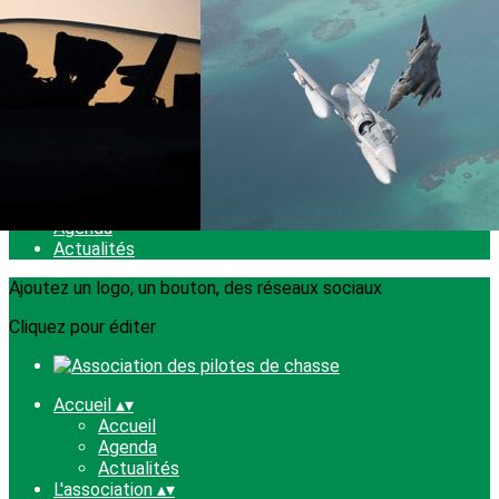
Exporter les lignes sélectionnées
Exporter toutes les colonnes
Exporter uniquement les colonnes affichées
Menu
<
>
Accueil
Agenda
Actualités
Ajoutez un logo, un bouton, des réseaux sociaux
Cliquez pour éditer
Accueil
▴
▾
Accueil
Agenda
Actualités
L'association
▴
▾