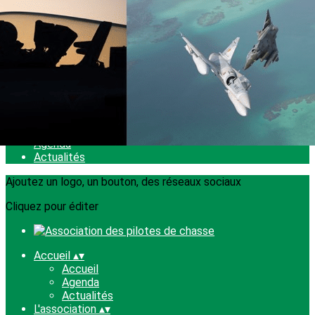
Exporter les lignes sélectionnées
Exporter toutes les colonnes
Exporter uniquement les colonnes affichées
Menu
<
>
Accueil
Agenda
Actualités
Ajoutez un logo, un bouton, des réseaux sociaux
Cliquez pour éditer
Accueil
▴
▾
Accueil
Agenda
Actualités
L'association
▴
▾