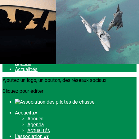
Exporter les lignes sélectionnées
Exporter toutes les colonnes
Exporter uniquement les colonnes affichées
Menu
<
>
Accueil
Agenda
Actualités
Ajoutez un logo, un bouton, des réseaux sociaux
Cliquez pour éditer
Accueil
▴
▾
Accueil
Agenda
Actualités
L'association
▴
▾