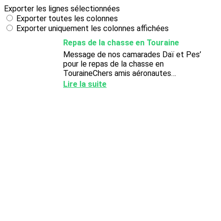
Exporter les lignes sélectionnées
Exporter toutes les colonnes
Exporter uniquement les colonnes affichées
Repas de la chasse en Touraine
Message de nos camarades Daï et Pes’
pour le repas de la chasse en
TouraineChers amis aéronautes
pointusNotre repas annuel d'anciens (et
Lire la suite
actuels !) chasseurs revient frapper à...